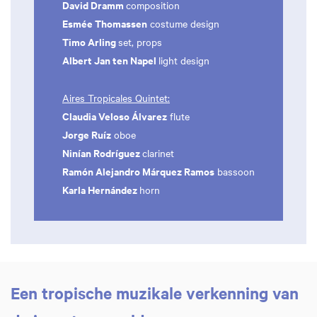
David Dramm
composition
Esmée Thomassen
costume design
Timo Arling
set, props
Albert Jan ten Napel
light design
Aires Tropicales Quintet:
Claudia Veloso Álvarez
flute
Jorge Ruíz
oboe
Ninían Rodríguez
clarinet
Ramón Alejandro Márquez Ramos
bassoon
Karla Hernández
horn
Een tropische muzikale verkenning van