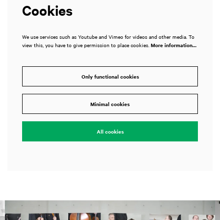
Cookies
We use services such as Youtube and Vimeo for videos and other media. To
view this, you have to give permission to place cookies.
More information…
Only functional cookies
Minimal cookies
All cookies
Skip