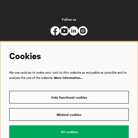
Follow us
Cookies
We use cookies to make your visit to this website as enjoyable as possible and to
analyse the use of the website.
More information…
Only functional cookies
Minimal cookies
© Muziekgebouw
All cookies
Powered by
CultureSuite