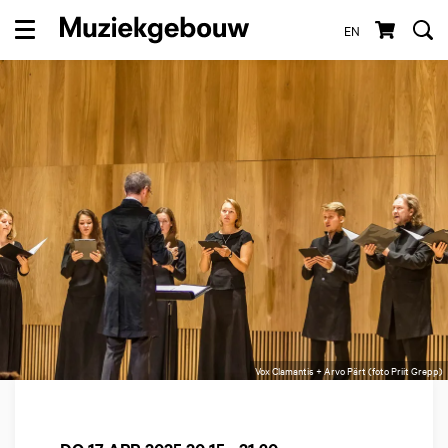
EN
Menu
Vox Clamantis + Arvo Pärt (foto Priit Grepp)