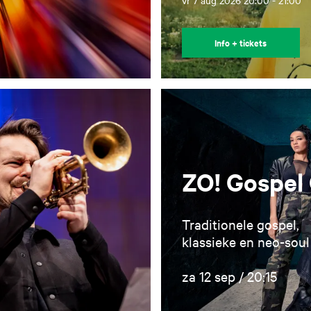
vr 7 aug 2026
20:00 - 21:00
Info + tickets
ZO! Gospel 
Traditionele gospel,
klassieke en neo-soul
za 12 sep / 20:15