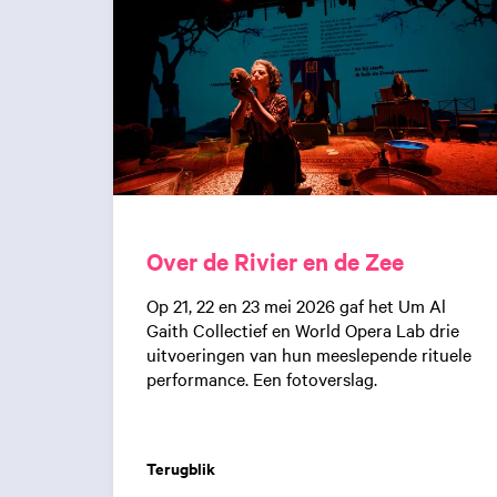
:
Over de Rivier en de Zee
Op 21, 22 en 23 mei 2026 gaf het Um Al
Gaith Collectief en World Opera Lab drie
uitvoeringen van hun meeslepende rituele
performance. Een fotoverslag.
Terugblik