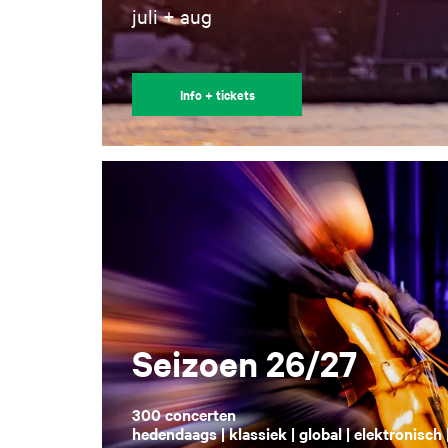
juli + aug
Info + tickets
Seizoen 26/27
300 concerten
hedendaags | klassiek | global | elektronisch 