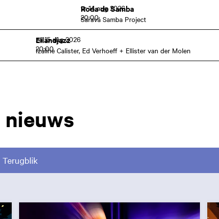
vr 14 aug 2026
Roda de Samba
20:00
Saravá Samba Project
za 15 aug 2026
Eilandjazz
20:00
Izaline Calister, Ed Verhoeff + Ellister van der Molen
 nieuws
Terugblik