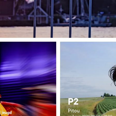
P2
Pitou
| jeugd