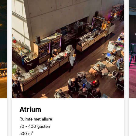
Atrium
Ruimte met allure
70 - 400 gasten
2
500 m