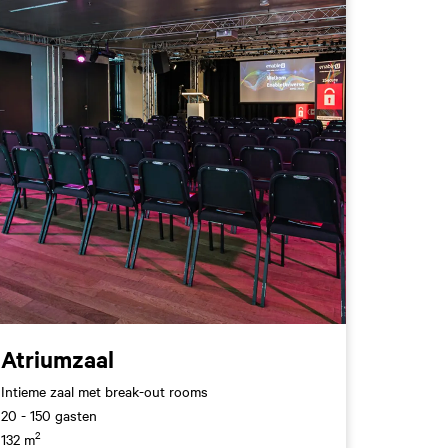
Atriumzaal
Intieme zaal met break-out rooms
20 - 150 gasten
2
132 m