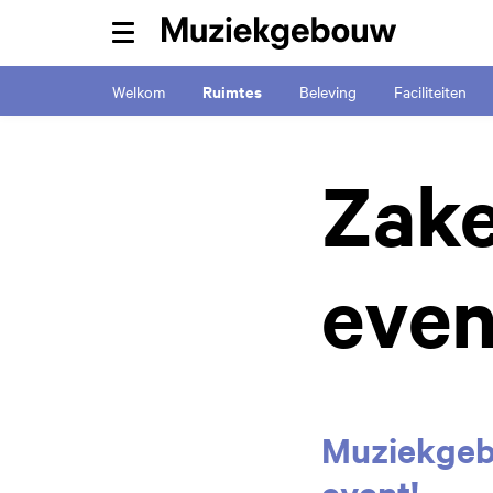
Menu
Ruimtes
Welkom
Beleving
Faciliteiten
Zake
Inzoomen
eve
Muziekgeb
event!