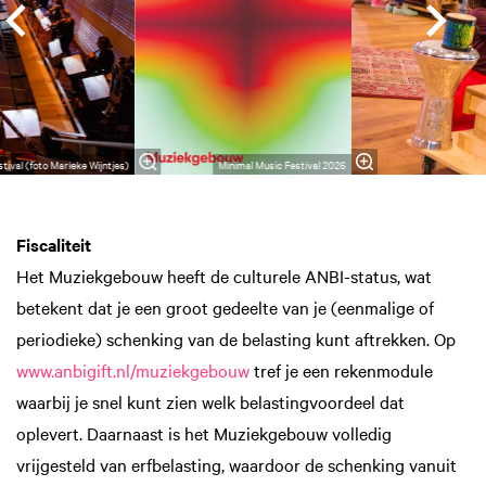
tival (foto Marieke Wijntjes)
Minimal Music Festival 2026
Fiscaliteit
Het Muziekgebouw heeft de culturele ANBI-status, wat
betekent dat je een groot gedeelte van je (eenmalige of
periodieke) schenking van de belasting kunt aftrekken. Op
www.anbigift.nl/muziekgebouw
tref je een rekenmodule
waarbij je snel kunt zien welk belastingvoordeel dat
oplevert. Daarnaast is het Muziekgebouw volledig
vrijgesteld van erfbelasting, waardoor de schenking vanuit