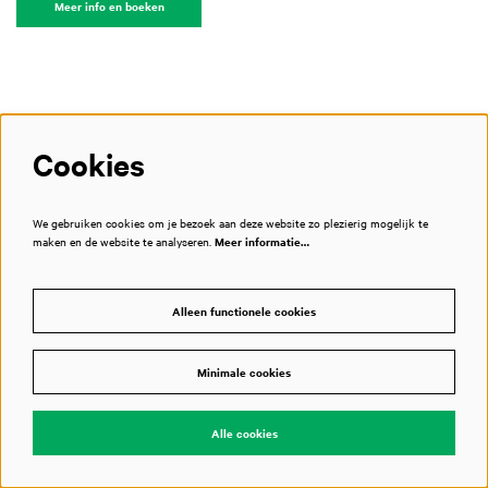
Meer info en boeken
Cookies
Backstage tour
We gebruiken cookies om je bezoek aan deze website zo plezierig mogelijk te
maken en de website te analyseren.
Meer informatie…
Als aanvulling op een workshop bieden wij een kijkje
Alleen functionele cookies
achter de schermen in het Muziekgebouw. Leerlingen
komen op plaatsen waar het publiek nooit komt, zoals de
Minimale cookies
artiesteningang, kleedkamers en de artiestenfoyer.
Alle cookies
Ook leren zij in onze Grote Zaal over de unieke akoestiek en