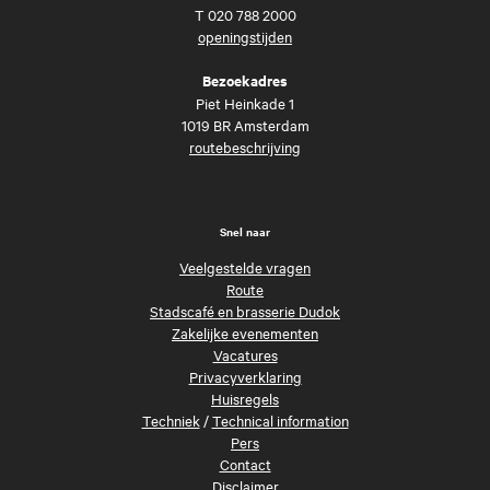
T
020 788 2000
openingstijden
Bezoekadres
Piet Heinkade 1
1019 BR Amsterdam
routebeschrijving
Snel naar
Veelgestelde vragen
Route
Stadscafé en brasserie Dudok
Zakelijke evenementen
Vacatures
Privacyverklaring
Huisregels
Techniek
/
Technical information
Pers
Contact
Disclaimer