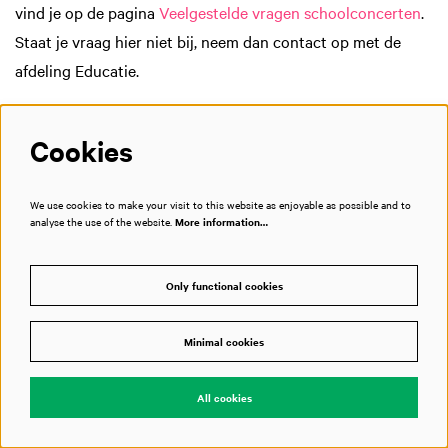
vind je op de pagina
Veelgestelde vragen schoolconcerten
.
Staat je vraag hier niet bij, neem dan contact op met de
afdeling Educatie.
Afdeling Educatie Bimhuis & Muziekgebouw
Cookies
Contactpersoon: Temo Gonzalez
Adres: Piet Heinkade 1 en 3, 1019 BR Amsterdam
We use cookies to make your visit to this website as enjoyable as possible and to
T: 020 788 2046
analyse the use of the website.
More information…
E:
educatie@bimhuismuziekgebouw.nl
Only functional cookies
Minimal cookies
All cookies