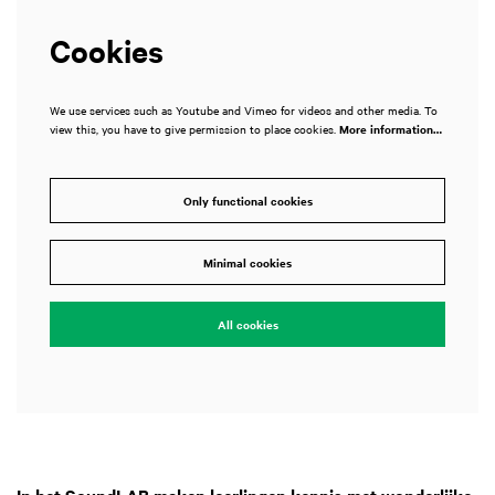
Cookies
We use services such as Youtube and Vimeo for videos and other media. To
view this, you have to give permission to place cookies.
More information…
Only functional cookies
Minimal cookies
All cookies
In het SoundLAB maken leerlingen kennis met wonderlijke