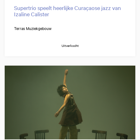
Supertrio speelt heerlijke Curaçaose jazz van
Izaline Calister
Terras Muziekgebouw
Uitverkocht