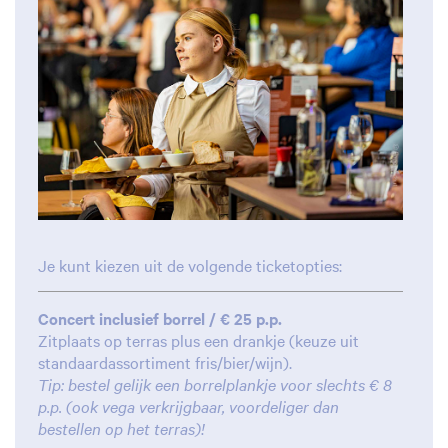
Je kunt kiezen uit de volgende ticketopties:
Concert inclusief borrel / € 25 p.p.
Zitplaats op terras plus een drankje (keuze uit
standaardassortiment fris/bier/wijn).
Tip: bestel gelijk een borrelplankje voor slechts € 8
p.p. (ook vega verkrijgbaar, voordeliger dan
bestellen op het terras)!