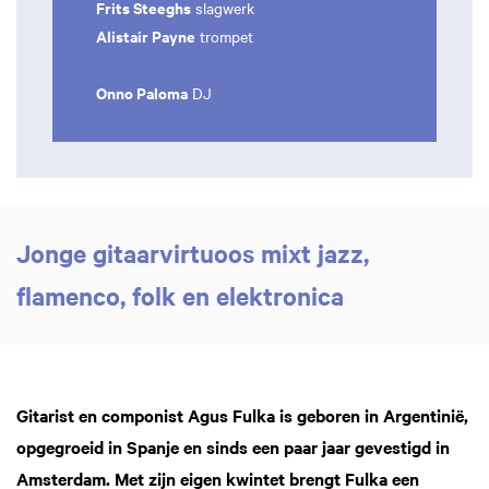
Frits Steeghs
slagwerk
Alistair Payne
trompet
Onno Paloma
DJ
Jonge gitaarvirtuoos mixt jazz,
flamenco, folk en elektronica
Gitarist en componist Agus Fulka is geboren in Argentinië,
opgegroeid in Spanje en sinds een paar jaar gevestigd in
Amsterdam. Met zijn eigen kwintet brengt Fulka een