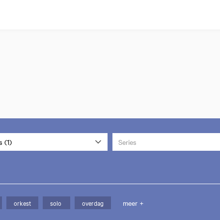
 (1)
Series
meer +
orkest
solo
overdag