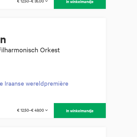
€ 12,50–€ 35,00
In winkelmandje
en
 Filharmonisch Orkest
ke Iraanse wereldpremière
€ 12,50–€ 49,00
In winkelmandje