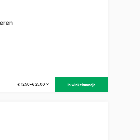
feren
€ 12,50–€ 25,00
In winkelmandje