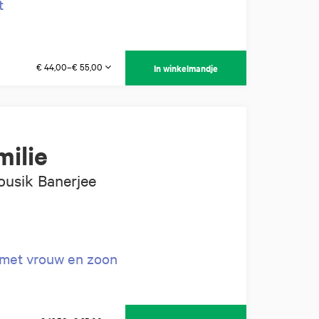
gt
€ 44,00–€ 55,00
In winkelmandje
milie
Kousik Banerjee
 met vrouw en zoon