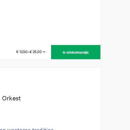
€ 12,50–€ 25,00
In winkelmandje
 Orkest
en westerse tradities