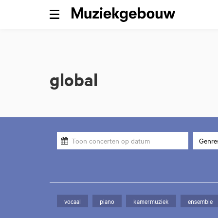
Menu
global
Genres
vocaal
piano
kamermuziek
ensemble