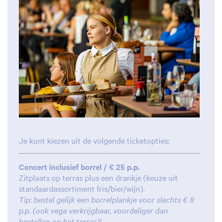
Je kunt kiezen uit de volgende ticketopties:
Concert inclusief borrel / € 25 p.p.
Zitplaats op terras plus een drankje (keuze uit
standaardassortiment fris/bier/wijn).
Tip: bestel gelijk een borrelplankje voor slechts € 8
p.p. (ook vega verkrijgbaar, voordeliger dan
bestellen op het terras)!