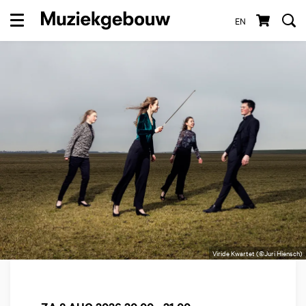
EN
Menu
Viride Kwartet (©Juri Hiensch)