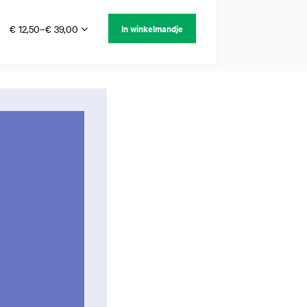
€ 12,50–€ 39,00
In winkelmandje