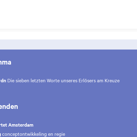
mma
ydn
Die sieben letzten Worte unseres Erlösers am Kreuze
enden
rtet Amsterdam
g
conceptontwikkeling en regie