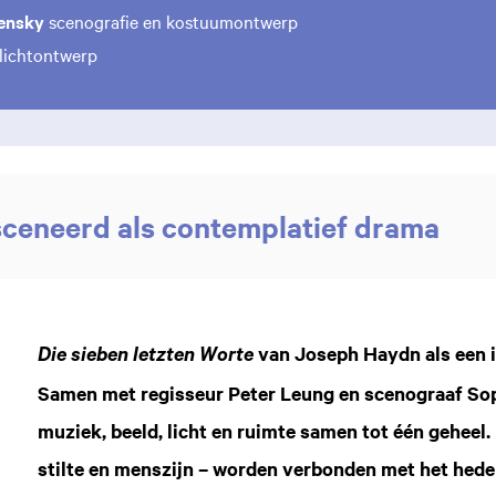
ensky
scenografie en kostuumontwerp
lichtontwerp
ceneerd als contemplatief drama
van Joseph Haydn als een in
Die sieben letzten Worte
Samen met regisseur Peter Leung en scenograaf So
muziek, beeld, licht en ruimte samen tot één geheel
stilte en menszijn – worden verbonden met het hede