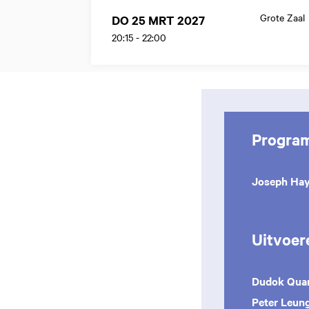
Grote Zaal
DO 25 MRT 2027
20:15
-
22:00
Progra
Joseph Ha
Uitvoer
Dudok Qua
Peter Leun