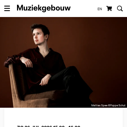
EN
Menu
Mattias Spee ©Foppe Schut