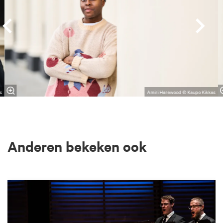
s
Amiri Harewood © Kaupo Kikkas
Anderen bekeken ook
Overslaan