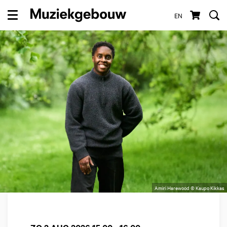
EN
Menu
Amiri Harewood © Kaupo Kikkas