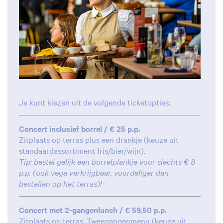
Je kunt kiezen uit de volgende ticketopties:
Concert inclusief borrel / € 25 p.p.
Zitplaats op terras plus een drankje (keuze uit
standaardassortiment fris/bier/wijn).
Tip: bestel gelijk een borrelplankje voor slechts € 8
p.p. (ook vega verkrijgbaar, voordeliger dan
bestellen op het terras)!
Concert met 2-gangenlunch / € 59,50 p.p.
Zitplaats op terras. Tweegangenmenu (keuze uit