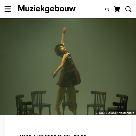
EN
Menu
GHOSTS ©Juvat Westendorp