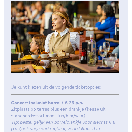
Je kunt kiezen uit de volgende ticketopties:
Concert inclusief borrel / € 25 p.p.
Zitplaats op terras plus een drankje (keuze uit
standaardassortiment fris/bier/wijn).
Tip: bestel gelijk een borrelplankje voor slechts € 8
p.p. (ook vega verkrijgbaar, voordeliger dan