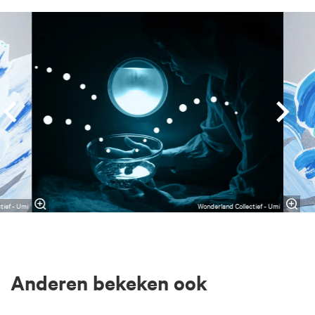
Overslaan
tief - Umi
Wonderland Collectief - Umi
Anderen bekeken ook