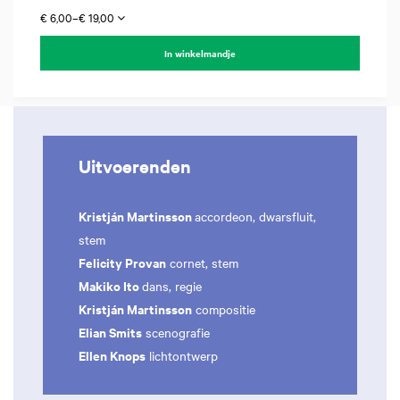
€ 6,00–€ 19,00
In winkelmandje
Uitvoerenden
Kristján Martinsson
accordeon, dwarsfluit,
stem
Felicity Provan
cornet, stem
Makiko Ito
dans, regie
Kristján Martinsson
compositie
Elian Smits
scenografie
Ellen Knops
lichtontwerp