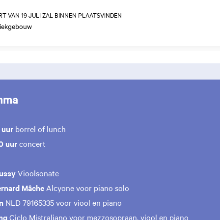
T VAN 19 JULI ZAL BINNEN PLAATSVINDEN
ziekgebouw
mma
 uur
borrel of lunch
00 uur
concert
ussy
Vioolsonate
ernard Mâche
Alcyone voor piano solo
n
NLD 79165335 voor viool en piano
ng
Ciclo Mistraliano voor mezzosopraan, viool en piano