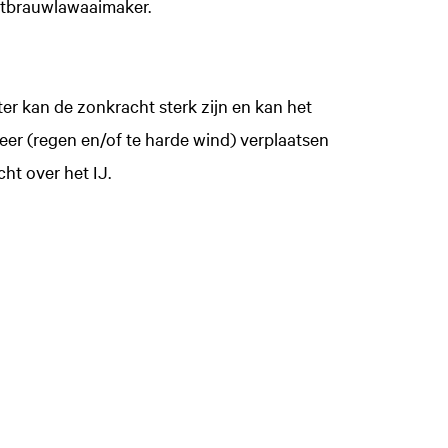
itbrauwlawaaimaker.
ter kan de zonkracht sterk zijn en kan het
Inzoomen
weer (regen en/of te harde wind) verplaatsen
ht over het IJ.