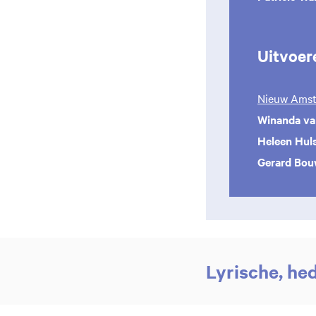
Uitvoer
Nieuw Amst
Winanda va
Heleen Hul
Gerard Bou
Lyrische, he