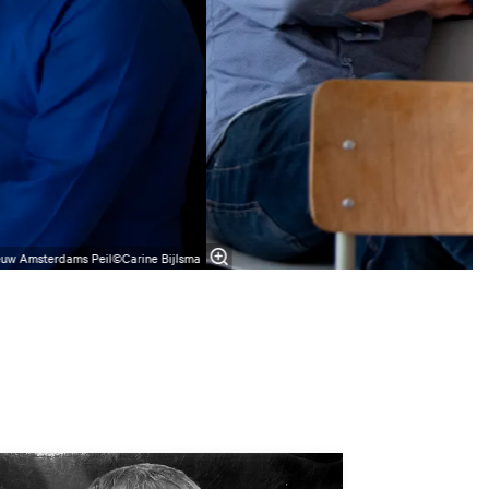
euw Amsterdams Peil©Carine Bijlsma