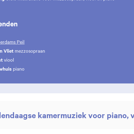
enden
erdams Peil
n Vliet
mezzosopraan
st
viool
whuis
piano
dendaagse kamermuziek voor piano, v