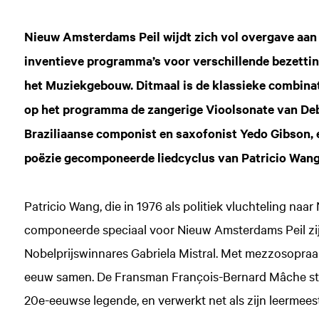
Nieuw Amsterdams Peil wijdt zich vol overgave aan 
inventieve programma’s voor verschillende bezettin
het Muziekgebouw. Ditmaal is de klassieke combinat
op het programma de zangerige Vioolsonate van Deb
Braziliaanse componist en saxofonist Yedo Gibson, 
poëzie gecomponeerde liedcyclus van Patricio Wang
Patricio Wang, die in 1976 als politiek vluchteling na
componeerde speciaal voor Nieuw Amsterdams Peil zi
Nobelprijswinnares Gabriela Mistral. Met mezzosopraa
eeuw samen. De Fransman François-Bernard Mâche stu
20e-eeuwse legende, en verwerkt net als zijn leermeest