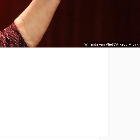
Winanda van Vliet©Arkady Mitnik