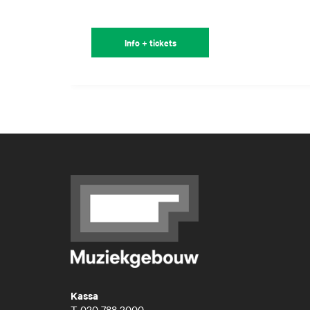
Info + tickets
Kassa
T
020 788 2000