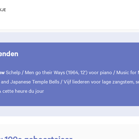
KJE
enden
uw
Schelp / Men go their Ways (1964, 12') voor piano / Music for
and Japanese Temple Bells / Vijf liederen voor lage zangstem, se
A cette heure du jour
 100e geboortejaar