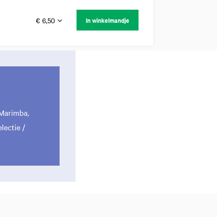
€ 6,50
In winkelmandje
 Marimba,
lectie /