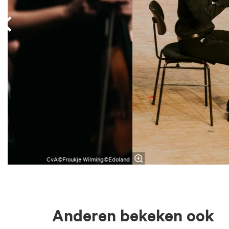
CvA©Froukje Wilming©Edoland
Anderen bekeken ook