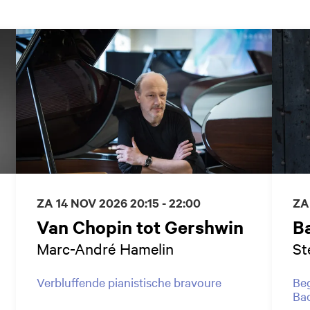
ZA 14 NOV 2026
20:15 - 22:00
ZA
Van Chopin tot Gershwin
B
Marc-André Hamelin
St
Verbluffende pianistische bravoure
Beg
Ba