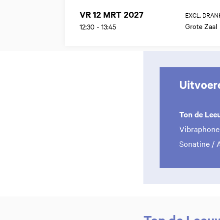
VR 12 MRT 2027
EXCL. DRAN
Grote Zaal
12:30
-
13:45
Uitvoer
Ton de Lee
Vibraphone 
Sonatine / 
Ton de Leeuw