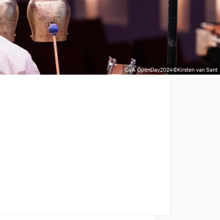
CvA OpenDay2024©Kirsten van Sant