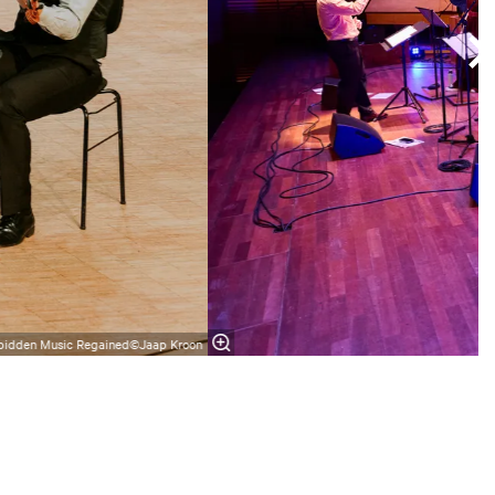
bidden Music Regained©Jaap Kroon