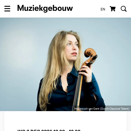
EN
Menu
Hadewych van Gent (Dutch Classical Talent)