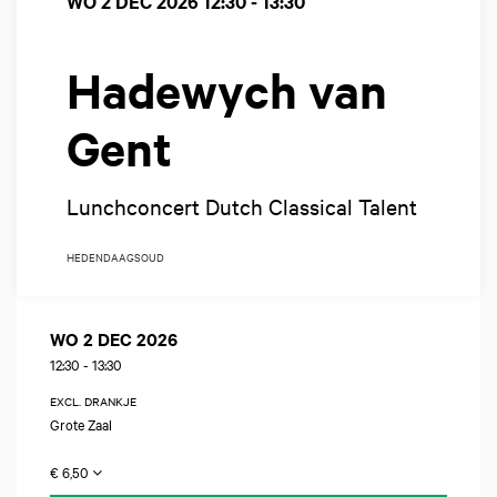
WO 2 DEC 2026
12:30 - 13:30
Hadewych van
Gent
Lunchconcert Dutch Classical Talent
HEDENDAAGS
OUD
WO 2 DEC 2026
12:30
-
13:30
EXCL. DRANKJE
Grote Zaal
€ 6,50