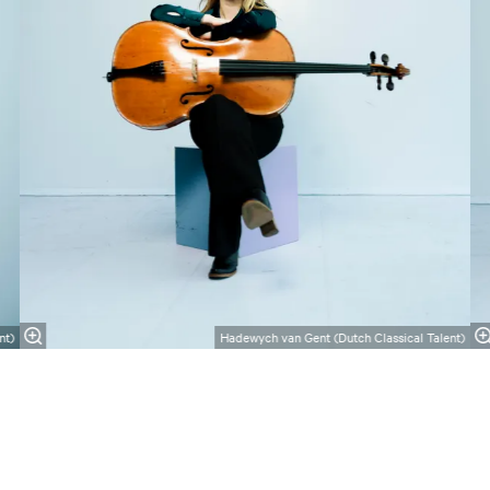
nt)
Hadewych van Gent (Dutch Classical Talent)