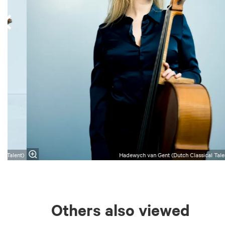
al Talent)
Hadewych van Gent (Dutch Classical Tale
Others also viewed