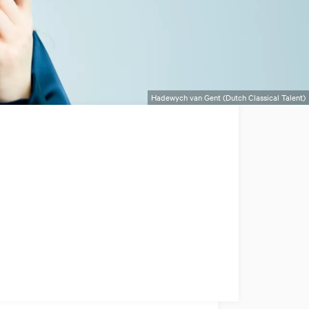
Hadewych van Gent (Dutch Classical Talent)