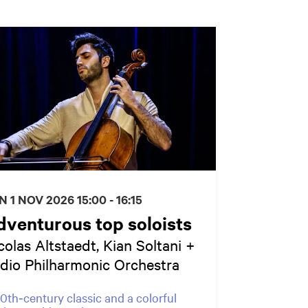
N 1 NOV 2026
15:00 - 16:15
venturous top soloists
colas Altstaedt, Kian Soltani +
dio Philharmonic Orchestra
0th‑century classic and a colorful