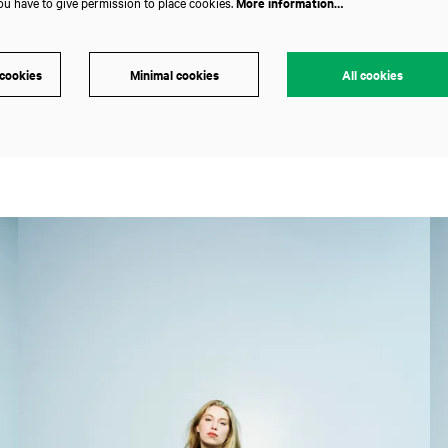
ou have to give permission to place cookies.
More information…
 cookies
Minimal cookies
All cookies