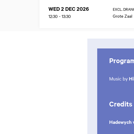
WED 2 DEC 2026
EXCL. DRAN
Grote Zaal
12:30
-
13:30
Progra
Music by
Hi
Credits
Hadewych 