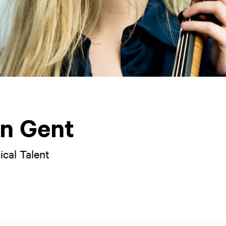
n Gent
cal Talent