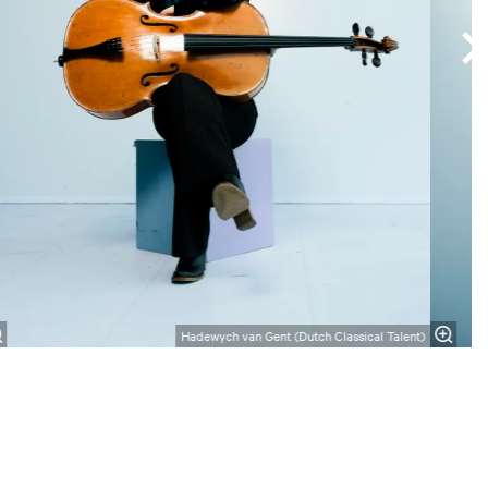
Hadewych van Gent (Dutch Classical Talent)