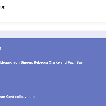
KJE
m
ldegard von Bingen
,
Rebecca Clarke
and
Fazıl Say
van Gent
cello, vocals