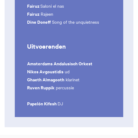
Fairuz
Saloni el nas
Fairuz
Rajeen
Dine Doneff
Song of the unquietness
Uitvoerenden
Amsterdams Andalusisch Orkest
Nikos Avgoustidis
ud
Ghaeth Almagooth
klarinet
Ruven Ruppik
percussie
Papelón Kifesh
DJ