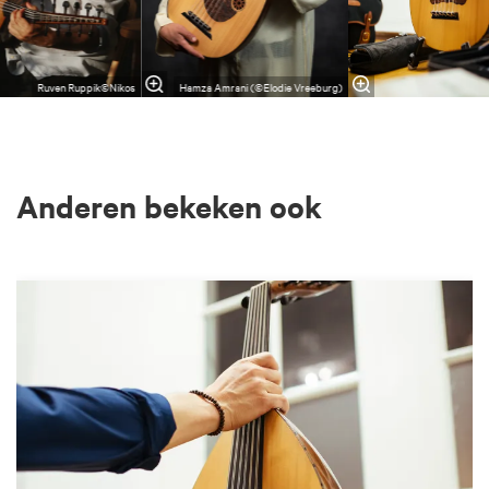
Ruven Ruppik©Nikos
Hamza Amrani (©Elodie Vreeburg)
Anderen bekeken ook
Overslaan