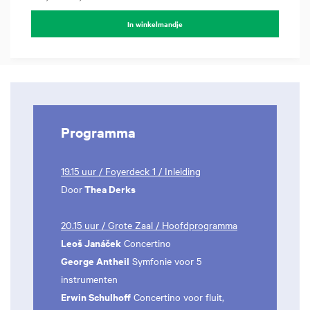
In winkelmandje
Programma
19.15 uur / Foyerdeck 1 / Inleiding
Thea Derks
Door
20.15 uur / Grote Zaal / Hoofdprogramma
Leoš Janáček
Concertino
George Antheil
Symfonie voor 5
instrumenten
Erwin Schulhoff
Concertino voor fluit,