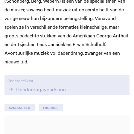
(Schönberg, Berg, Webern) is een van de specialismen van
de musici; sowieso heeft muziek uit de eerste helft van de
vorige eeuw hun bijzondere belangstelling. Vanavond
spelen ze in verschillende formaties kleinschalige, maar
groots bedachte stukken van de Amerikaan George Antheil
Inzoomen
en de Tsjechen Leoš Janáček en Erwin Schulhoff.
Avontuurlijke muziek vol dadendrang, zwanger van een
nieuwe tijd.
Onderdeel van
Donderdagavondserie
KAMERMUZIEK
ENSEMBLE