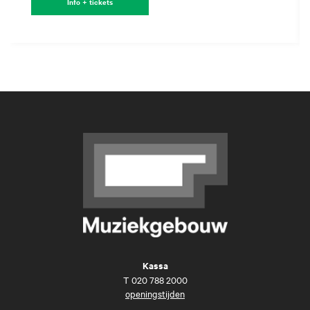
Info + tickets
Kassa
T
020 788 2000
openingstijden