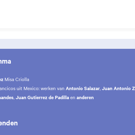
mma
ez
Misa Criolla
lancicos uit Mexico: werken van
Antonio Salazar
,
Juan Antonio 
nandes
,
Juan Gutierrez de Padilla
en
anderen
enden