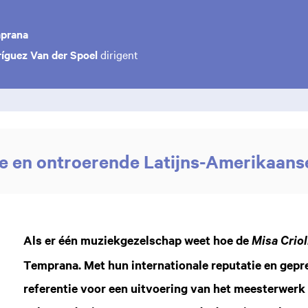
mprana
íguez Van der Spoel
dirigent
e en ontroerende Latijns-Amerikaans
Als er één muziekgezelschap weet hoe de
Misa Crio
Temprana. Met hun internationale reputatie en gepr
referentie voor een uitvoering van het meesterwerk