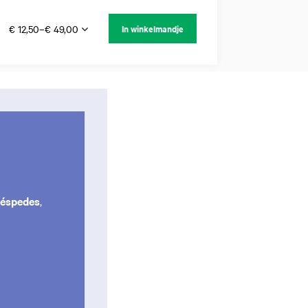
€ 12,50–€ 49,00
In winkelmandje
Zéspedes
,