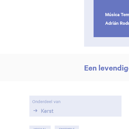
Música Te
Adrián Rodr
Een levendig
Onderdeel van
Kerst
VOCAAL
ENSEMBLE