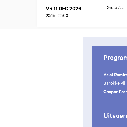
Grote Zaal
VR 11 DEC 2026
20:15
-
22:00
Progra
Ariel Ramír
Barokke vil
Gaspar Fer
Uitvoer