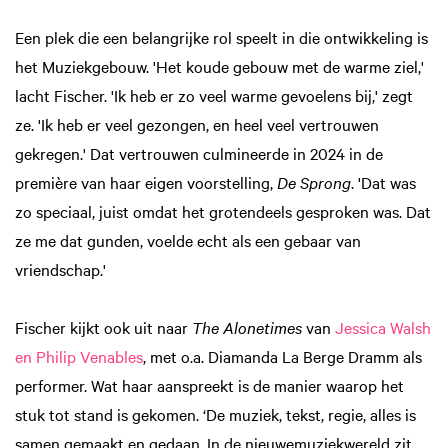
Een plek die een belangrijke rol speelt in die ontwikkeling is
het Muziekgebouw. 'Het koude gebouw met de warme ziel,'
lacht Fischer. 'Ik heb er zo veel warme gevoelens bij,' zegt
ze. 'Ik heb er veel gezongen, en heel veel vertrouwen
gekregen.' Dat vertrouwen culmineerde in 2024 in de
première van haar eigen voorstelling,
De Sprong
. 'Dat was
zo speciaal, juist omdat het grotendeels gesproken was. Dat
ze me dat gunden, voelde echt als een gebaar van
vriendschap.'
Fischer kijkt ook uit naar
The Alonetimes
van
Jessica Walsh
en Philip Venables
, met o.a. Diamanda La Berge Dramm als
performer. Wat haar aanspreekt is de manier waarop het
stuk tot stand is gekomen. ‘De muziek, tekst, regie, alles is
samen gemaakt en gedaan. In de nieuwemuziekwereld zit