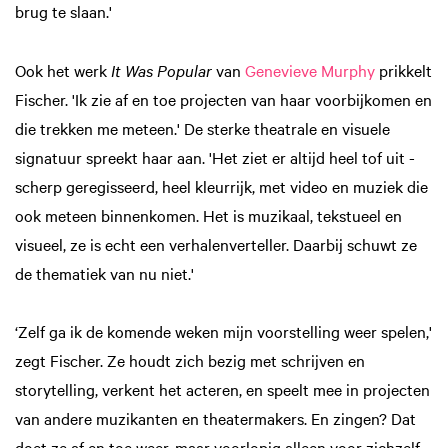
brug te slaan.'
Ook het werk
It Was Popular
van
Genevieve Murphy
prikkelt
Fischer. 'Ik zie af en toe projecten van haar voorbijkomen en
die trekken me meteen.' De sterke theatrale en visuele
signatuur spreekt haar aan. 'Het ziet er altijd heel tof uit -
scherp geregisseerd, heel kleurrijk, met video en muziek die
ook meteen binnenkomen. Het is muzikaal, tekstueel en
visueel, ze is echt een verhalenverteller. Daarbij schuwt ze
de thematiek van nu niet.'
‘Zelf ga ik de komende weken mijn voorstelling weer spelen,'
zegt Fischer. Ze houdt zich bezig met schrijven en
storytelling, verkent het acteren, en speelt mee in projecten
van andere muzikanten en theatermakers. En zingen? Dat
doet ze af en toe weer, maar voorlopig alleen voor zichzelf.