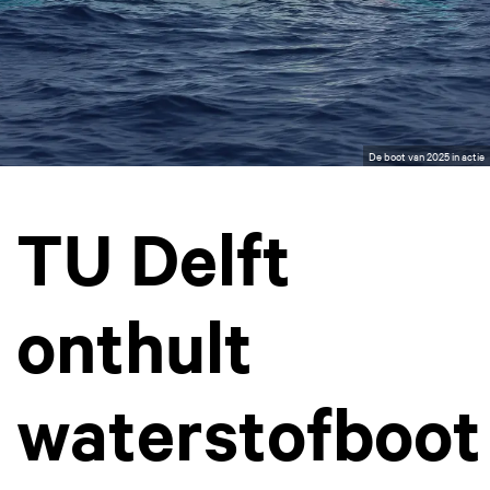
De boot van 2025 in actie
TU Delft
onthult
waterstofboot