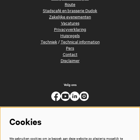
Route
Stadscafé en brasserie Dudok
Zakelijke evenementen
Vacatures
Privacyverklaring
Huisregels
Techniek
/
Technical information
Pers
Contact
Disclaimer
Volg ons
Cookies
We gebruiken cookies om je bezoek aan deze website zo plezierig mogelijk te