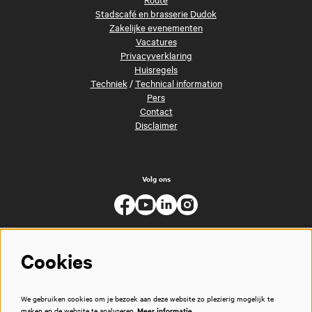
Stadscafé en brasserie Dudok
Zakelijke evenementen
Vacatures
Privacyverklaring
Huisregels
Techniek
/
Technical information
Pers
Contact
Disclaimer
Volg ons
Cookies
We gebruiken cookies om je bezoek aan deze website zo plezierig mogelijk te
maken en de website te analyseren.
Meer informatie…