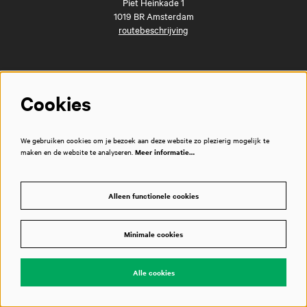
Piet Heinkade 1
1019 BR Amsterdam
routebeschrijving
Snel naar
Cookies
Veelgestelde vragen
Route
Stadscafé en brasserie Dudok
We gebruiken cookies om je bezoek aan deze website zo plezierig mogelijk te
Zakelijke evenementen
maken en de website te analyseren.
Meer informatie…
Vacatures
Privacyverklaring
Huisregels
Alleen functionele cookies
Techniek
/
Technical information
Pers
Contact
Minimale cookies
Disclaimer
Alle cookies
Volg ons