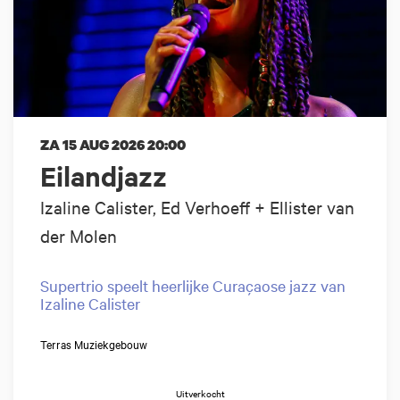
ZA 15 AUG 2026
20:00
Eilandjazz
Izaline Calister, Ed Verhoeff + Ellister van
der Molen
Supertrio speelt heerlijke Curaçaose jazz van
Izaline Calister
Terras Muziekgebouw
Uitverkocht