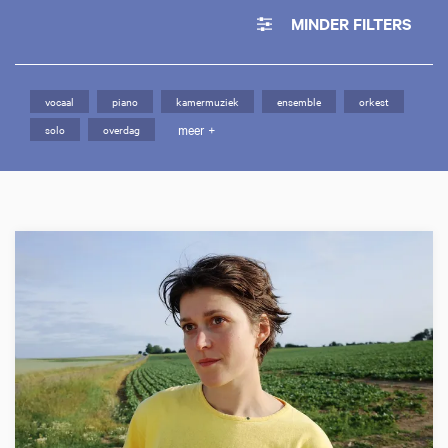
MINDER FILTERS
vocaal
piano
kamermuziek
ensemble
orkest
meer +
solo
overdag