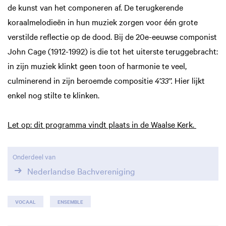
de kunst van het componeren af. De terugkerende
koraalmelodieën in hun muziek zorgen voor één grote
verstilde reflectie op de dood. Bij de 20e-eeuwse componist
John Cage (1912-1992) is die tot het uiterste teruggebracht:
in zijn muziek klinkt geen toon of harmonie te veel,
culminerend in zijn beroemde compositie
4’33’’.
Hier lijkt
enkel nog stilte te klinken.
Let op: dit programma vindt plaats in de Waalse Kerk.
Onderdeel van
Nederlandse Bachvereniging
VOCAAL
ENSEMBLE