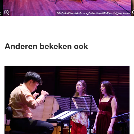
g)
56-CvA-Klassiek-Score_Collective-HR-Parcifal_Werkman
Anderen bekeken ook
Overslaan