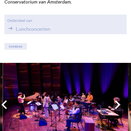
Conservatorium van Amsterdam.
Onderdeel van
Lunchconcerten
OVERDAG
Overslaan