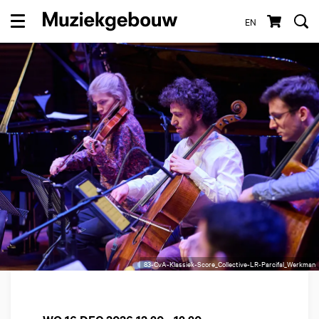
EN
Menu
83-CvA-Klassiek-Score_Collective-LR-Parcifal_Werkman