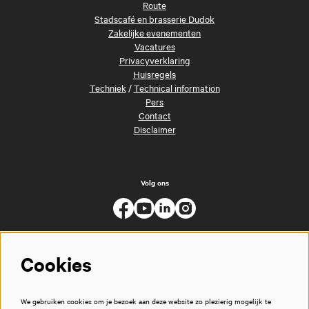
Route
Stadscafé en brasserie Dudok
Zakelijke evenementen
Vacatures
Privacyverklaring
Huisregels
Techniek
/
Technical information
Pers
Contact
Disclaimer
Volg ons
Cookies
We gebruiken cookies om je bezoek aan deze website zo plezierig mogelijk te