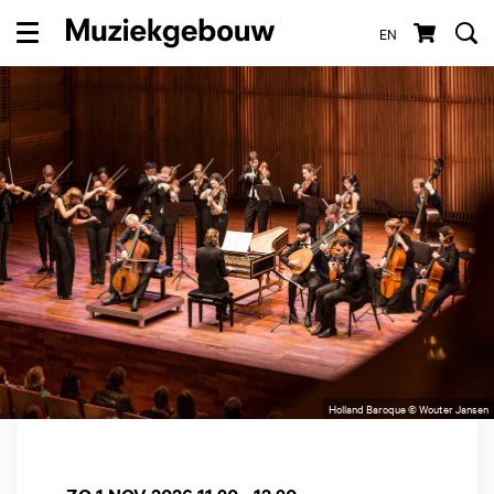
EN
Menu
Holland Baroque © Wouter Jansen