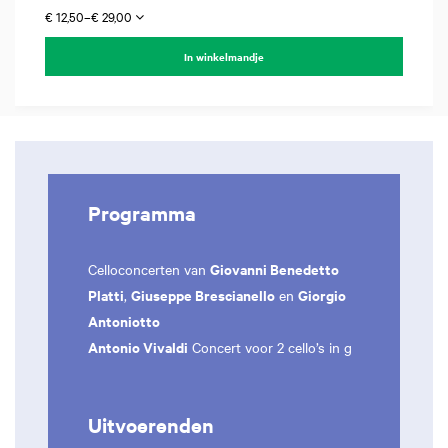
€ 12,50–€ 29,00
In winkelmandje
Programma
Giovanni Benedetto
Celloconcerten van
Platti
Giuseppe Brescianello
Giorgio
,
en
Antoniotto
Antonio Vivaldi
Concert voor 2 cello’s in g
Uitvoerenden