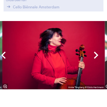
Cello Biënnale Amsterdam
Overslaan
n
Annie Tångberg © Eddo Hartmann