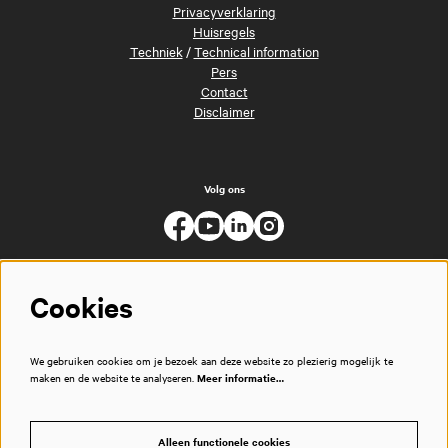
Privacyverklaring
Huisregels
Techniek
/
Technical information
Pers
Contact
Disclaimer
Volg ons
Cookies
We gebruiken cookies om je bezoek aan deze website zo plezierig mogelijk te
maken en de website te analyseren.
Meer informatie…
Alleen functionele cookies