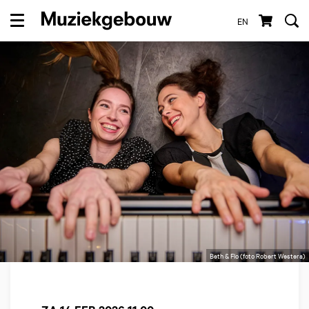
EN
Menu
Beth & Flo (foto Robert Westera)