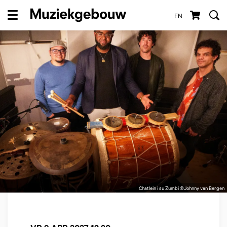
EN
Menu
Chatlein i su Zumbi ©Johnny van Bergen