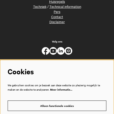
Huisregels
Techniek
/
Technical information
Pers
Contact
Disclaimer
Volg ons
Cookies
We gebruiken cookies om je bezoek aan deze website zo plezierig mogelijk te
maken en de website te analyseren.
Meer informatie…
Alleen functionele cookies