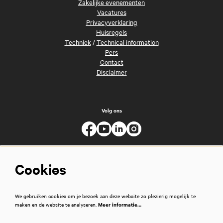
Zakelijke evenementen
Vacatures
Privacyverklaring
Huisregels
Techniek
/
Technical information
Pers
Contact
Disclaimer
Volg ons
Cookies
We gebruiken cookies om je bezoek aan deze website zo plezierig mogelijk te
maken en de website te analyseren.
Meer informatie…