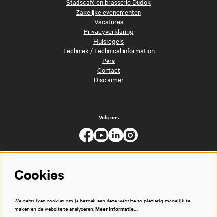
Stadscafé en brasserie Dudok
Zakelijke evenementen
Vacatures
Privacyverklaring
Huisregels
Techniek
/
Technical information
Pers
Contact
Disclaimer
Volg ons
Cookies
We gebruiken cookies om je bezoek aan deze website zo plezierig mogelijk te
maken en de website te analyseren.
Meer informatie…