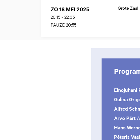
Grote Zaal
ZO 18 MEI 2025
20:15
-
22:05
PAUZE 20:55
Progra
Einojuhani 
Galina Grig
Alfred Schn
Arvo Pärt
A
Hans Werne
Pēteris Vas