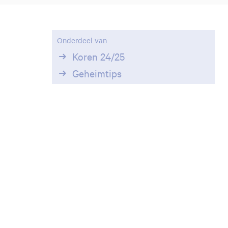
Onderdeel van
Koren 24/25
Geheimtips