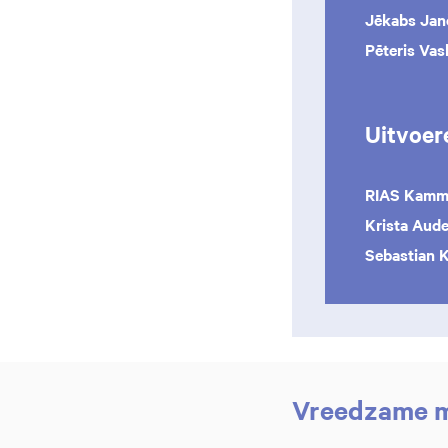
Jēkabs Jan
Pēteris Vas
Uitvoer
RIAS Kamme
Krista Aude
Sebastian K
Vreedzame m