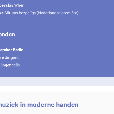
čevskis
When
ks
Siltums bezgalīgs (Nederlandse première)
enden
rchor Berlin
re
dirigent
linger
cello
uziek in moderne handen