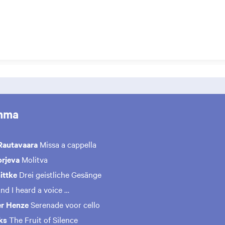
mma
Rautavaara
Missa a cappella
orjeva
Molitva
ittke
Drei geistliche Gesänge
nd I heard a voice …
r Henze
Serenade voor cello
ks
The Fruit of Silence