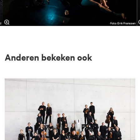
d
Foto: Erik Franssen
Anderen bekeken ook
Overslaan