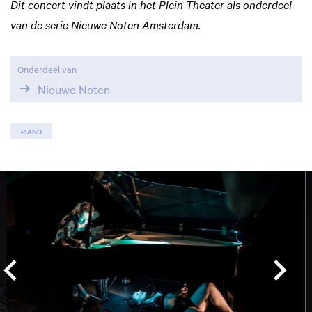
Dit concert vindt plaats in het Plein Theater als onderdeel
van de serie Nieuwe Noten Amsterdam.
Onderdeel van
Nieuwe Noten
PIANO
Overslaan