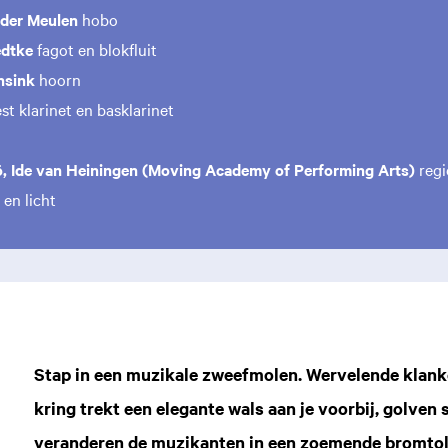
der Meulen
hobo
edtke
fagot en blokfluit
nsink
hoorn
st klarinet en basklarinet
, Ide van Heiningen (Moving Academy of Performing Arts)
regi
en licht
Stap in een muzikale zweefmolen. Wervelende klanken 
kring trekt een elegante wals aan je voorbij, golven 
veranderen de muzikanten in een zoemende bromtol 