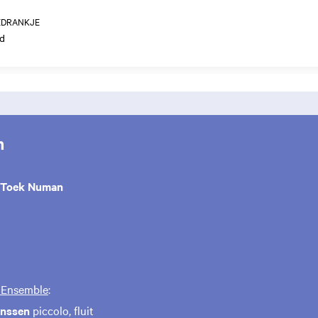
EDRANKJE
d
m
Toek Numan
 Ensemble
:
anssen
piccolo, fluit