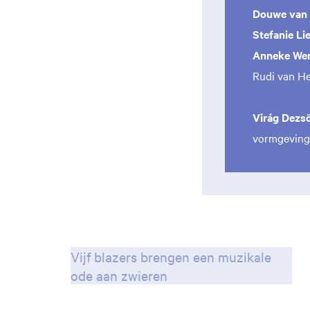
Douwe van 
Stefanie Li
Anneke We
Rudi van He
Virág Dezsö
vormgeving 
Vijf blazers brengen een muzikale
ode aan zwieren