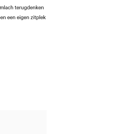
glimlach terugdenken
en een eigen zitplek
Zoom
in