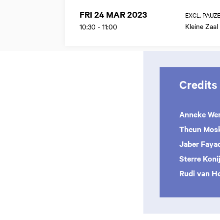
FRI 24 MAR 2023
EXCL. PAUZ
Kleine Zaal
10:30
-
11:00
Credits
Anneke We
Theun Mos
Jaber Faya
Sterre Koni
Rudi van H