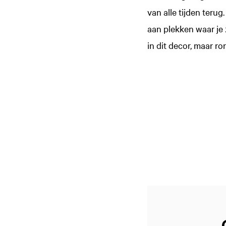
van alle tijden teru
aan plekken waar je
in dit decor, maar r
Zoom
in