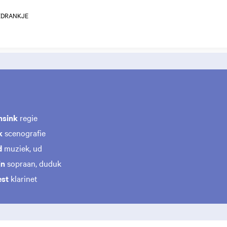
EDRANKJE
nsink
regie
k
scenografie
d
muziek, ud
jn
sopraan, duduk
est
klarinet