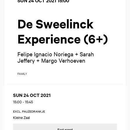
SUN 24 OCT 2021
15:00
De Sweelinck
Experience (6+)
Felipe Ignacio Noriega + Sarah
Jeffery + Margo Verhoeven
FAMILY
SUN 24 OCT 2021
15:00
-
15:45
EXCL. PAUZEDRANKJE
Kleine Zaal
Past event