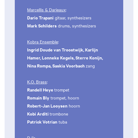
Marcellis & Darieaux
:
Dario Trapani
gitaar, synthesizers
Mark Schilders
drums, synthesizers
Kobra Ensemble
:
Ingrid Doude van Troostwijk, Karlijn
Hamer, Lonneke Kegels, Sterre Konijn,
Nina Rompa, Saskia Voorbach
zang
K.O. Brass
:
Randell Heye
trompet
Romain Bly
trompet, hoorn
Robert-Jan Looysen
hoorn
Kobi Arditi
trombone
Patrick Votrian
tuba
DJ’s