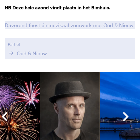
NB Deze hele avond
vindt plaats in het Bimhuis.
Daverend feest én muzikaal vuurwerk met Oud & Nieuw
Part of
Oud & Nieuw
Skip