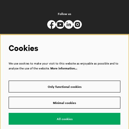
Follow us
Cookies
We use cookies to make your visit to this website as enjoyable as possible and to
analyse the use of the website.
More information…
Only functional cookies
Minimal cookies
© Muziekgebouw
All cookies
Powered by
CultureSuite