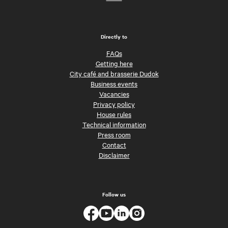
Directly to
FAQs
Getting here
City café and brasserie Dudok
Business events
Vacancies
Privacy policy
House rules
Technical information
Press room
Contact
Disclaimer
Follow us