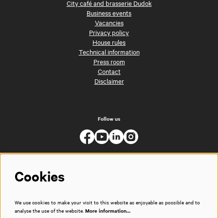
City café and brasserie Dudok
Business events
Vacancies
Privacy policy
House rules
Technical information
Press room
Contact
Disclaimer
Follow us
Cookies
We use cookies to make your visit to this website as enjoyable as possible and to
analyse the use of the website.
More information…