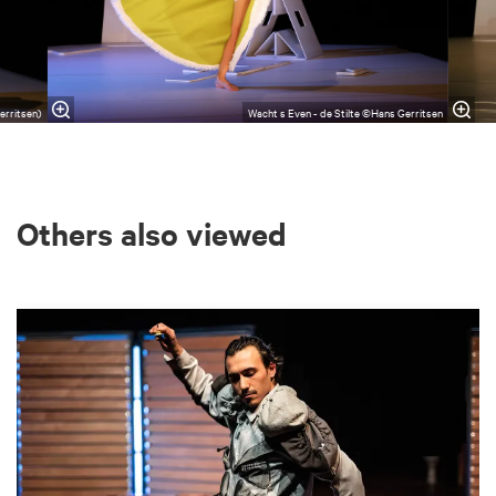
erritsen)
Wacht s Even - de Stilte ©Hans Gerritsen
Others also viewed
Skip