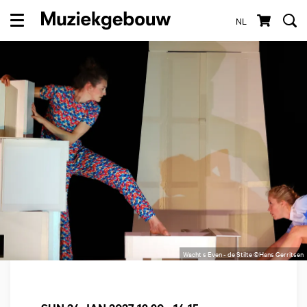
NL
Menu
Wacht s Even - de Stilte ©Hans Gerritsen