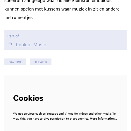
in
kunnen spelen met kussens waar muziek in zit en andere
instrumentjes.
Part of
Look at Music
DAY TIME
THEATER
Cookies
We use services such as Youtube and Vimeo for videos and other media. To
view this, you have to give permission to place cookies.
More information…