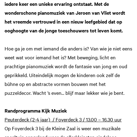
iedere keer een unieke ervaring ontstaat. Met de
wonderschone pianomuziek van Jeroen van Vliet wordt
het vreemde vertrouwd in een nieuw leefgebied dat op
ooghoogte van de jonge toeschouwers tot leven komt.
Hoe ga je om met iemand die anders is? Van wie je niet eens
weet wat voor iemand het is? Met beweging, licht en
prachtige pianomuziek wordt de fantasie van jong en oud
geprikkeld. Uiteindelijk mogen de kinderen ook zelf de
bühne op en abstracte vormen bouwen met het
puzzeldecor. Wacht ’s even... blijf maar lekker wie je bent.
Randprogramma Kijk Muziek
Peuterdeck (2-4 jaar) / Foyerdeck 3 / 13.00 – 16.30 uur
Op Foyerdeck 3 bij de Kleine Zaal is weer een muzikale
Zoom
speeltuin aangelegd waar de allerkleinsten eindeloos