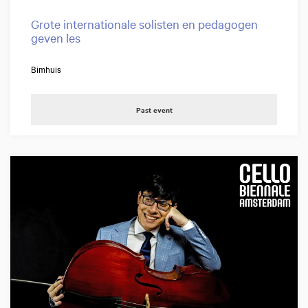
Grote internationale solisten en pedagogen
geven les
Bimhuis
Past event