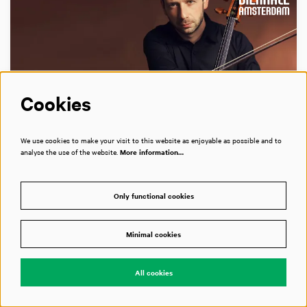
Cookies
We use cookies to make your visit to this website as enjoyable as possible and to
MON 24 OCT 2022
10:15
analyse the use of the website.
More information…
Masterclass
Boris Andrianov
Only functional cookies
Grote internationale solisten en pedagogen
Minimal cookies
geven les
All cookies
Bimhuis