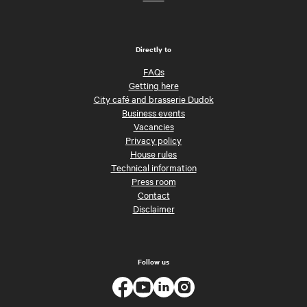
Directly to
FAQs
Getting here
City café and brasserie Dudok
Business events
Vacancies
Privacy policy
House rules
Technical information
Press room
Contact
Disclaimer
Follow us