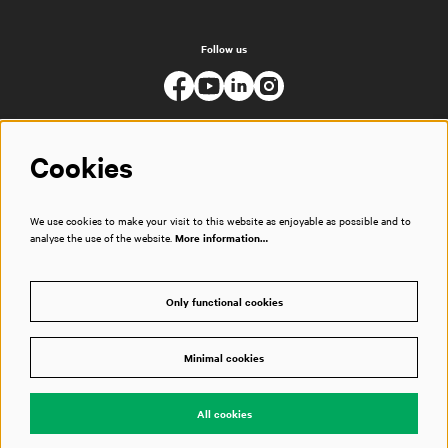
Follow us
Cookies
We use cookies to make your visit to this website as enjoyable as possible and to
analyse the use of the website.
More information…
Only functional cookies
Minimal cookies
© Muziekgebouw
All cookies
Powered by
CultureSuite